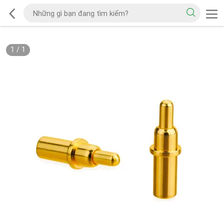
1
/
1