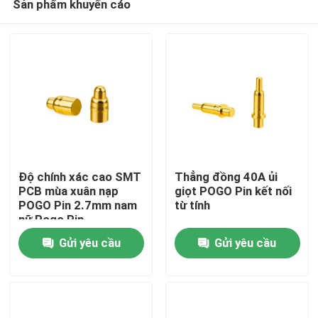
Sản phẩm khuyến cáo
Độ chính xác cao SMT
Thẳng đồng 40A ủi
PCB mùa xuân nạp
giọt POGO Pin kết nối
POGO Pin 2.7mm nam
từ tính
nữ Pogo Pin
Nhà
Gửi yêu cầu
Gửi yêu cầu
Sản phẩm
Về chúng tôi