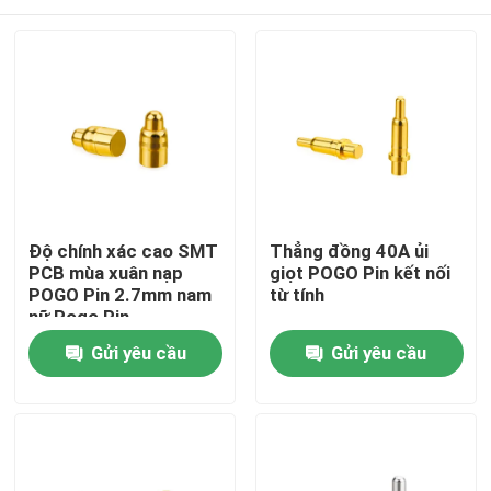
Độ chính xác cao SMT
Thẳng đồng 40A ủi
PCB mùa xuân nạp
giọt POGO Pin kết nối
POGO Pin 2.7mm nam
từ tính
nữ Pogo Pin
Nhà
Gửi yêu cầu
Gửi yêu cầu
Sản phẩm
Về chúng tôi