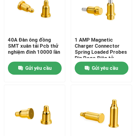
Tham quan nhà máy
Kiểm soát chất lượng
40A Đàn ông đồng
1 AMP Magnetic
SMT xuân tải Pcb thử
Charger Connector
nghiệm đinh 10000 lần
Spring Loaded Probes
Liên hệ chúng tôi
Pin Pogo Điện tử
10000 lần
Gửi yêu cầu
Gửi yêu cầu
Tin tức
Tất cả các trường hợp
Đinh POGO có dây chuyền
Ống thăm dò pogo