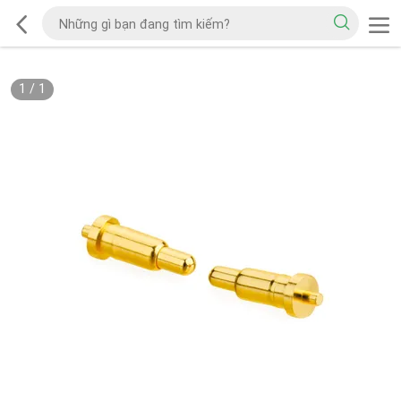
1
/
1