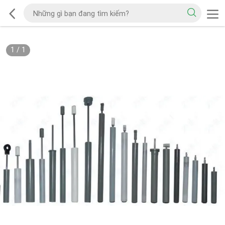
1
/
1