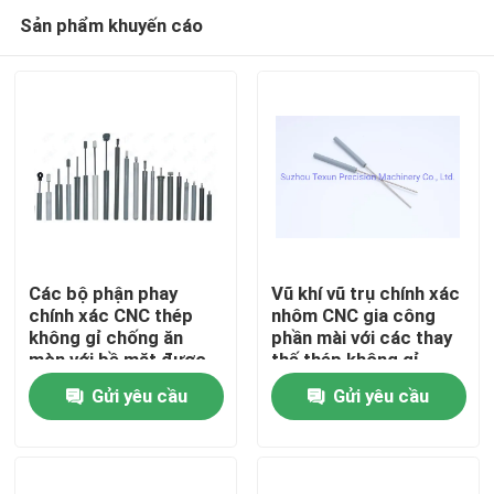
Sản phẩm khuyến cáo
Các bộ phận phay
Vũ khí vũ trụ chính xác
chính xác CNC thép
nhôm CNC gia công
không gỉ chống ăn
phần mài với các thay
Nhà
mòn với bề mặt được
thế thép không gỉ
anodized
Gửi yêu cầu
Gửi yêu cầu
Sản phẩm
Về chúng tôi